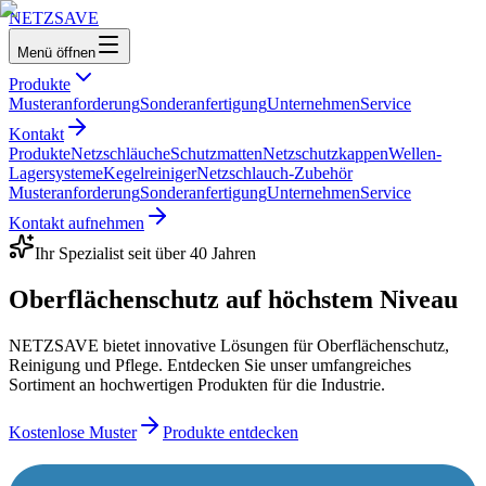
NETZ
SAVE
Menü öffnen
Produkte
Musteranforderung
Sonderanfertigung
Unternehmen
Service
Kontakt
Produkte
Netzschläuche
Schutzmatten
Netzschutzkappen
Wellen-
Lagersysteme
Kegelreiniger
Netzschlauch-Zubehör
Musteranforderung
Sonderanfertigung
Unternehmen
Service
Kontakt aufnehmen
Ihr Spezialist seit über 40 Jahren
Oberflächenschutz auf
höchstem Niveau
NETZSAVE bietet innovative Lösungen für Oberflächenschutz,
Reinigung und Pflege. Entdecken Sie unser umfangreiches
Sortiment an hochwertigen Produkten für die Industrie.
Kostenlose Muster
Produkte entdecken