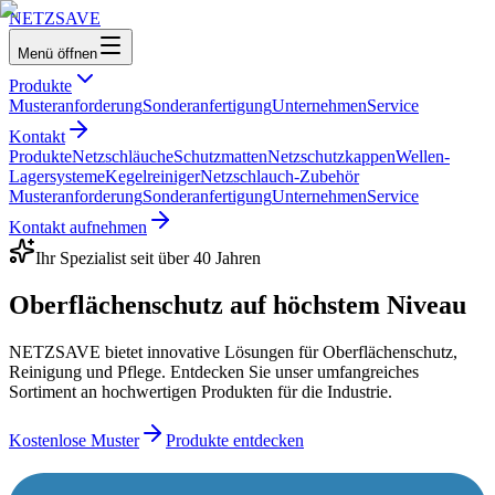
NETZ
SAVE
Menü öffnen
Produkte
Musteranforderung
Sonderanfertigung
Unternehmen
Service
Kontakt
Produkte
Netzschläuche
Schutzmatten
Netzschutzkappen
Wellen-
Lagersysteme
Kegelreiniger
Netzschlauch-Zubehör
Musteranforderung
Sonderanfertigung
Unternehmen
Service
Kontakt aufnehmen
Ihr Spezialist seit über 40 Jahren
Oberflächenschutz auf
höchstem Niveau
NETZSAVE bietet innovative Lösungen für Oberflächenschutz,
Reinigung und Pflege. Entdecken Sie unser umfangreiches
Sortiment an hochwertigen Produkten für die Industrie.
Kostenlose Muster
Produkte entdecken