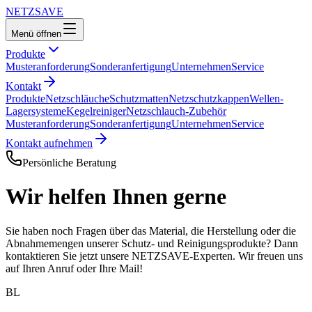
NETZ
SAVE
Menü öffnen
Produkte
Musteranforderung
Sonderanfertigung
Unternehmen
Service
Kontakt
Produkte
Netzschläuche
Schutzmatten
Netzschutzkappen
Wellen-
Lagersysteme
Kegelreiniger
Netzschlauch-Zubehör
Musteranforderung
Sonderanfertigung
Unternehmen
Service
Kontakt aufnehmen
Persönliche Beratung
Wir helfen Ihnen gerne
Sie haben noch Fragen über das Material, die Herstellung oder die
Abnahmemengen unserer Schutz- und Reinigungsprodukte? Dann
kontaktieren Sie jetzt unsere NETZSAVE-Experten. Wir freuen uns
auf Ihren Anruf oder Ihre Mail!
BL